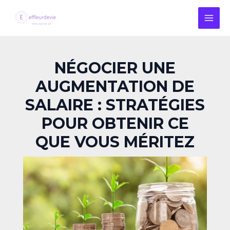
Aller
Navigation
MAI
au
des
MEN
contenu
articles
NÉGOCIER UNE
AUGMENTATION DE
SALAIRE : STRATÉGIES
POUR OBTENIR CE
QUE VOUS MÉRITEZ